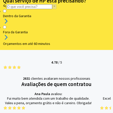
Qual serviço de HP está precisando?
Dentro da Garantia
Fora da Garantia
Orçamentos em até 60 minutos
4.78
/
5
2631
clientes avaliaram nossos profissionais
Avaliações de quem contratou
Ana Paula
avaliou:
Fui muito bem atendida com um trabalho de qualidade.
Excele
Valeu a pena, orçamento grátis e não é careiro. Obrigada!