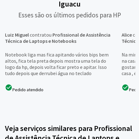
Iguacu
Esses são os últimos pedidos para HP
Luiz Miguel
contratou
Profissional de Assistência
Alice
co
Técnica de Laptops e Notebooks
Técnica
Notebook liga mas fica apitando vários bips bem
Na minh
altos, fica tela preta depois mostra uma tela do
na casa 
logo da hp, depois volta ficar preto e apitar. Isso
gostaria
tudo depois que derrubei água no teclado
casa , é
Pedido atendido
Pedi
Veja serviços similares para Profissional
de Assistência Técnica de Laptops e