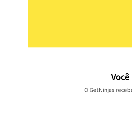
Você 
O GetNinjas receb