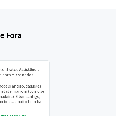
de Fora
contratou
Assistência
a para Microondas
odelo antigo, daqueles
metal é marrom (como se
madeira). É bem antigo,
ncionava muito bem há