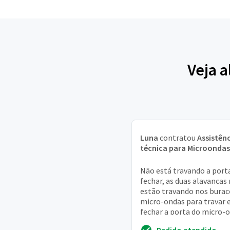
Veja a
Luna
contratou
Assistên
técnica para Microondas
Não está travando a port
fechar, as duas alavancas
estão travando nos burac
micro-ondas para travar 
fechar a porta do micro-
com isso não liga,