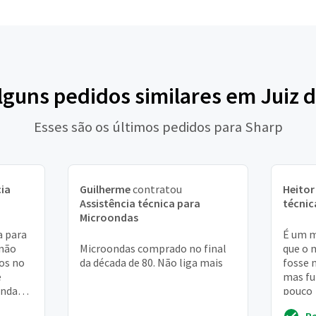
lguns pedidos similares em Juiz 
Esses são os últimos pedidos para Sharp
cia
Guilherme
contratou
Heitor
Assistência técnica para
técnic
Microondas
a para
É um m
 não
Microondas comprado no final
que o 
os no
da década de 80. Não liga mais
fosse 
e
mas fu
ondas e
pouco