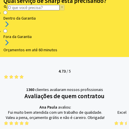
Qual serviço de Sharp está precisando?
Dentro da Garantia
Fora da Garantia
Orçamentos em até 60 minutos
4.73
/
5
1360
clientes avaliaram nossos profissionais
Avaliações de quem contratou
Ana Paula
avaliou:
Fui muito bem atendida com um trabalho de qualidade.
Excele
Valeu a pena, orçamento grátis e não é careiro. Obrigada!