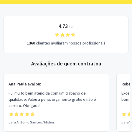
4.73
/
5
1360
clientes avaliaram nossos profissionais
Avaliações de quem contratou
Ana Paula
avaliou:
Rober
Fui muito bem atendida com um trabalho de
Excel
qualidade. Valeu a pena, orçamento grátis e não é
bom p
careiro. Obrigada!
para
Antônio Santos
/
Midea
para
V