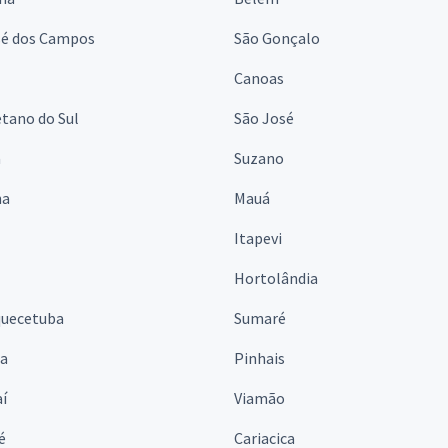
sé dos Campos
São Gonçalo
Canoas
tano do Sul
São José
á
Suzano
na
Mauá
Itapevi
Hortolândia
quecetuba
Sumaré
na
Pinhais
í
Viamão
é
Cariacica