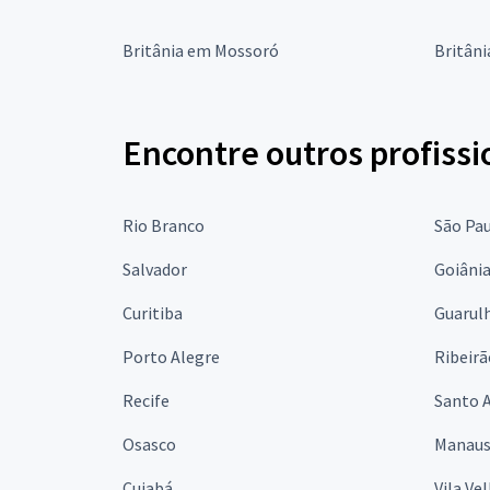
Britânia em Mossoró
Britâni
Encontre outros profissi
Rio Branco
São Pa
Salvador
Goiâni
Curitiba
Guarul
Porto Alegre
Ribeirã
Recife
Santo 
Osasco
Manau
Cuiabá
Vila Ve