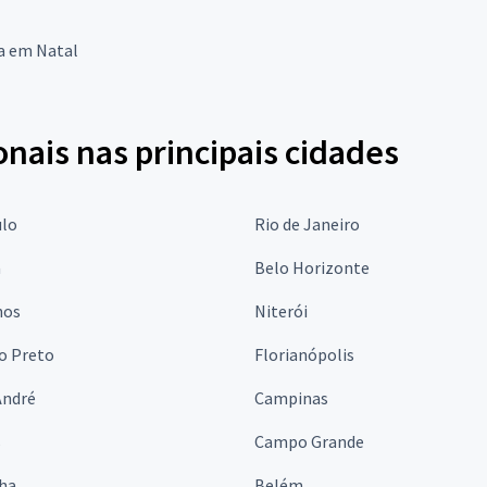
a em Natal
onais nas principais cidades
ulo
Rio de Janeiro
a
Belo Horizonte
hos
Niterói
o Preto
Florianópolis
André
Campinas
s
Campo Grande
lha
Belém