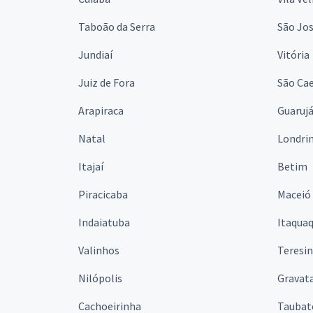
Taboão da Serra
São Jo
Jundiaí
Vitória
Juiz de Fora
São Cae
Arapiraca
Guaruj
Natal
Londri
Itajaí
Betim
Piracicaba
Maceió
Indaiatuba
Itaqua
Valinhos
Teresi
Nilópolis
Gravata
Cachoeirinha
Taubat