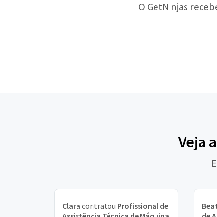
O GetNinjas receb
Veja 
E
Clara
contratou
Profissional de
Beat
Assistência Técnica de Máquina
de A