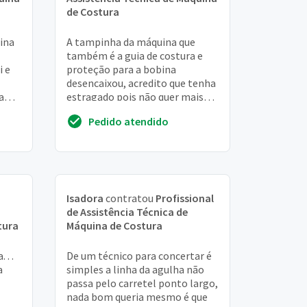
de Costura
ina
A tampinha da máquina que
também é a guia de costura e
i e
proteção para a bobina
desencaixou, acredito que tenha
a
estragado pois não quer mais
ficar. Ela não encaixa e não para
Pedido atendido
mais
Isadora
contratou
Profissional
de Assistência Técnica de
tura
Máquina de Costura
 . .
De um técnico para concertar é
a
simples a linha da agulha não
passa pelo carretel ponto largo,
nada bom queria mesmo é que