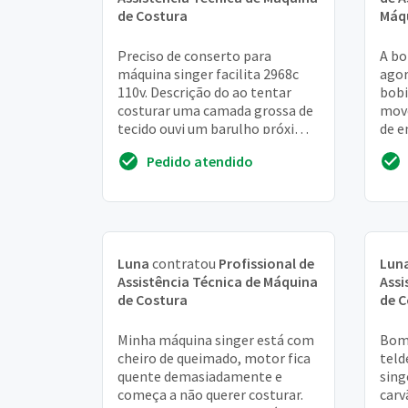
de Costura
Máq
Preciso de conserto para
A bo
máquina singer facilita 2968c
agor
110v. Descrição do ao tentar
bobi
costurar uma camada grossa de
move
tecido ouvi um barulho próximo
de e
ao volante da máquina, como
perm
Pedido atendido
um estalo. Na ...
cost
Luna
contratou
Profissional de
Lun
Assistência Técnica de Máquina
Assi
de Costura
de C
Minha máquina singer está com
Bom 
cheiro de queimado, motor fica
teld
quente demasiadamente e
sing
começa a não querer costurar.
carv