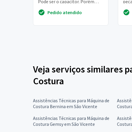
Pode ser o capacitor. Porém
peça
preciso fazer uma revisão nela
13 h
Pedido atendido
apare
Veja serviços similares 
Costura
Assistências Técnicas para Máquina de
Assistê
Costura Bernina em São Vicente
Costur
Assistências Técnicas para Máquina de
Assistê
Costura Gemsy em São Vicente
Costur