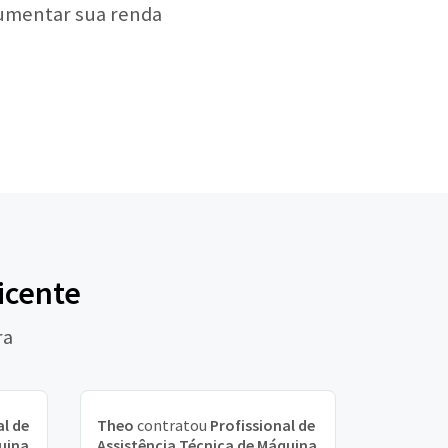
aumentar sua renda
icente
ra
al de
Theo
contratou
Profissional de
uina
Assistência Técnica de Máquina