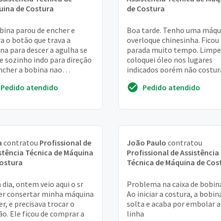
uina de Costura
de Costura
bina parou de encher e
Boa tarde. Tenho uma máqu
a o botão que trava a
overloque chinesinha. Ficou
na para descer a agulha se
parada muito tempo. Limpe
 sozinho indo para direção
coloquei óleo nos lugares
ncher a bobina nao
indicados porém não costur
utindo a realizacao da
normalmente. Costura um
Pedido atendido
Pedido atendido
ura mais
pouco e logo para de fa...
a
contratou
Profissional de
João Paulo
contratou
stência Técnica de Máquina
Profissional de Assistência
ostura
Técnica de Máquina de Cos
dia, ontem veio aqui o sr
Problema na caixa de bobina.
er consertar minha máquina
Ao iniciar a costura, a bobin
er, e precisava trocar o
solta e acaba por embolar a
ão. Ele ficou de comprar a
linha