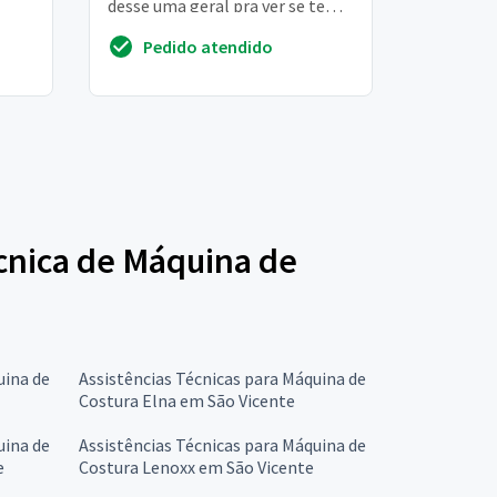
desse uma geral pra ver se tem
outra coisa não sou profissional
Pedido atendido
s...
écnica de Máquina de
uina de
Assistências Técnicas para Máquina de
Costura Elna em São Vicente
uina de
Assistências Técnicas para Máquina de
e
Costura Lenoxx em São Vicente