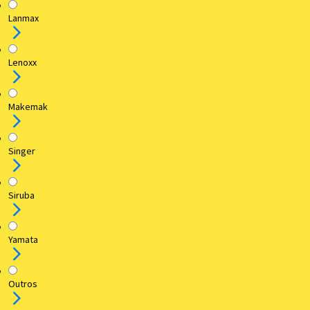
Lanmax
Lenoxx
Makemak
Singer
Siruba
Yamata
Outros