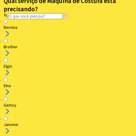
Qual serviço de Máquina de Costura está
precisando?
Bernina
Brother
Elgin
Elna
Gemsy
Janome