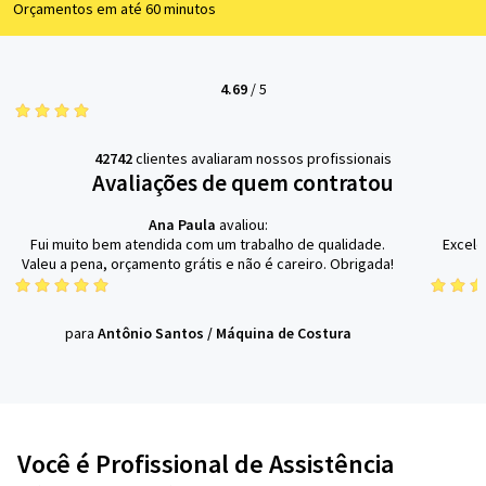
Orçamentos em até 60 minutos
4.69
/
5
42742
clientes avaliaram nossos profissionais
Avaliações de quem contratou
Ana Paula
avaliou:
Fui muito bem atendida com um trabalho de qualidade.
Excele
Valeu a pena, orçamento grátis e não é careiro. Obrigada!
para
Antônio Santos
/
Máquina de Costura
Você é Profissional de Assistência