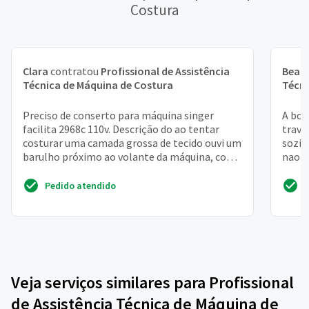
Costura
Clara
contratou
Profissional de Assistência
Beatr
Técnica de Máquina de Costura
Técni
Preciso de conserto para máquina singer
A bob
facilita 2968c 110v. Descrição do ao tentar
trava
costurar uma camada grossa de tecido ouvi um
sozin
barulho próximo ao volante da máquina, como
nao p
um estalo. Na ...
Pedido atendido
Veja serviços similares para Profissional
de Assistência Técnica de Máquina de