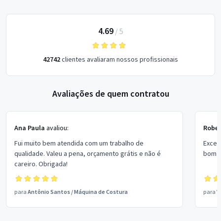
4.69
/
5
42742
clientes avaliaram nossos profissionais
Avaliações de quem contratou
Ana Paula
avaliou:
Rober
Fui muito bem atendida com um trabalho de
Excel
qualidade. Valeu a pena, orçamento grátis e não é
bom p
careiro. Obrigada!
para
Antônio Santos
/
Máquina de Costura
para
V