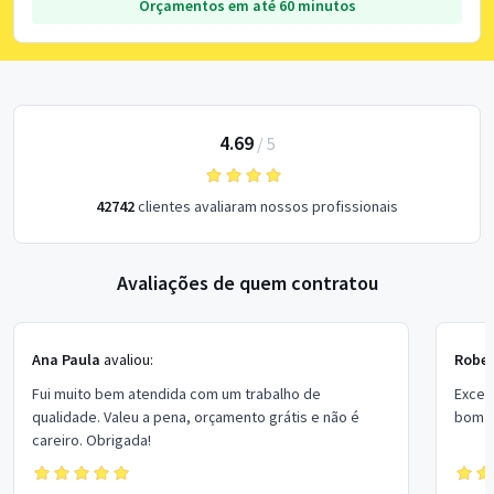
Orçamentos em até 60 minutos
4.69
/
5
42742
clientes avaliaram nossos profissionais
Avaliações de quem contratou
Ana Paula
avaliou:
Rober
Fui muito bem atendida com um trabalho de
Excel
qualidade. Valeu a pena, orçamento grátis e não é
bom p
careiro. Obrigada!