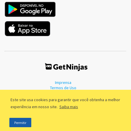
Imprensa
Termos de Uso
Política de Privacidade
Este site usa cookies para garantir que você obtenha a melhor
experiência em nosso site.
Saiba mais
©2011 - 2026, GetNinjas LTDA. CNPJ 55.744.877/0001-89 - Rua Dr.
Permitir
Fernandes Coelho, 85 - 3º andar - São Paulo/SP - Brasil