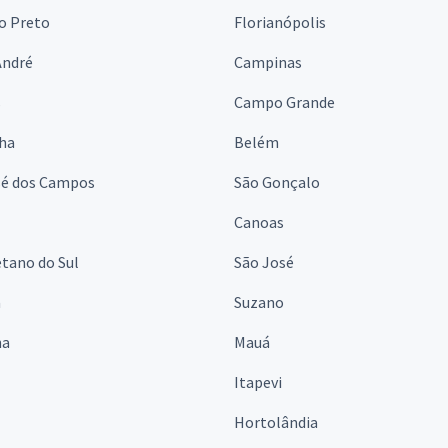
o Preto
Florianópolis
André
Campinas
s
Campo Grande
lha
Belém
sé dos Campos
São Gonçalo
Canoas
tano do Sul
São José
á
Suzano
na
Mauá
Itapevi
Hortolândia