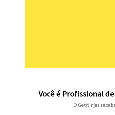
Você é Profissional d
O GetNinjas receb