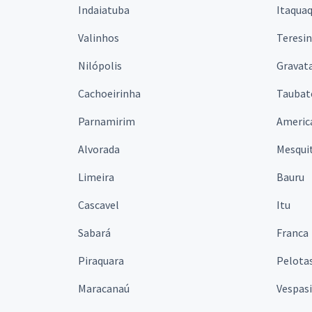
Indaiatuba
Itaqua
Valinhos
Teresi
Nilópolis
Gravata
Cachoeirinha
Taubat
Parnamirim
Americ
Alvorada
Mesqui
Limeira
Bauru
Cascavel
Itu
Sabará
Franca
Piraquara
Pelota
Maracanaú
Vespas