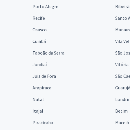
Porto Alegre
Ribeirã
Recife
Santo 
Osasco
Manau
Cuiabá
Vila Ve
Taboão da Serra
São Jo
Jundiaí
Vitória
Juiz de Fora
São Cae
Arapiraca
Guaruj
Natal
Londri
Itajaí
Betim
Piracicaba
Maceió