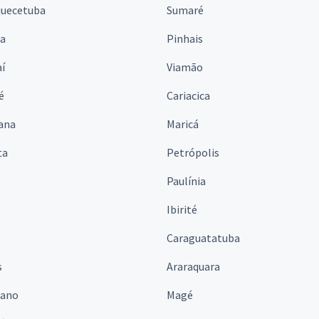
quecetuba
Sumaré
na
Pinhais
í
Viamão
é
Cariacica
ana
Maricá
ta
Petrópolis
Paulínia
Ibirité
Caraguatatuba
s
Araraquara
iano
Magé