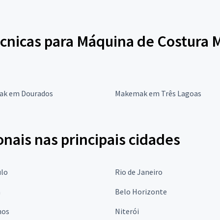
écnicas para Máquina de Costura
k em Dourados
Makemak em Três Lagoas
onais nas principais cidades
ulo
Rio de Janeiro
a
Belo Horizonte
hos
Niterói