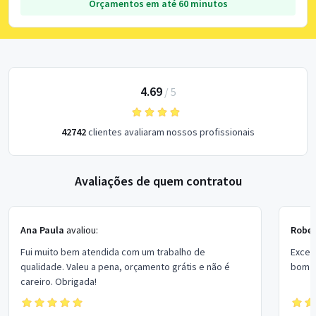
Orçamentos em até 60 minutos
4.69
/
5
42742
clientes avaliaram nossos profissionais
Avaliações de quem contratou
Ana Paula
avaliou:
Rober
Fui muito bem atendida com um trabalho de
Excel
qualidade. Valeu a pena, orçamento grátis e não é
bom p
careiro. Obrigada!