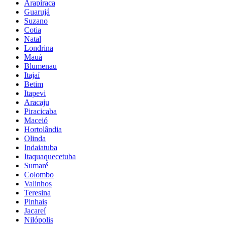
Arapiraca
Guarujá
Suzano
Cotia
Natal
Londrina
Mauá
Blumenau
Itajaí
Betim
Itapevi
Aracaju
Piracicaba
Maceió
Hortolândia
Olinda
Indaiatuba
Itaquaquecetuba
Sumaré
Colombo
Valinhos
Teresina
Pinhais
Jacareí
Nilópolis