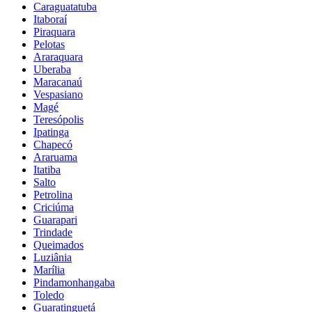
Caraguatatuba
Itaboraí
Piraquara
Pelotas
Araraquara
Uberaba
Maracanaú
Vespasiano
Magé
Teresópolis
Ipatinga
Chapecó
Araruama
Itatiba
Salto
Petrolina
Criciúma
Guarapari
Trindade
Queimados
Luziânia
Marília
Pindamonhangaba
Toledo
Guaratinguetá