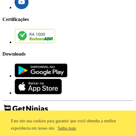
Certificações
Downloads
Este site usa cookies para garantir que você obtenha a melhor
Imprensa
Termos de Uso
experiência em nosso site.
Saiba mais
Política de Privacidade