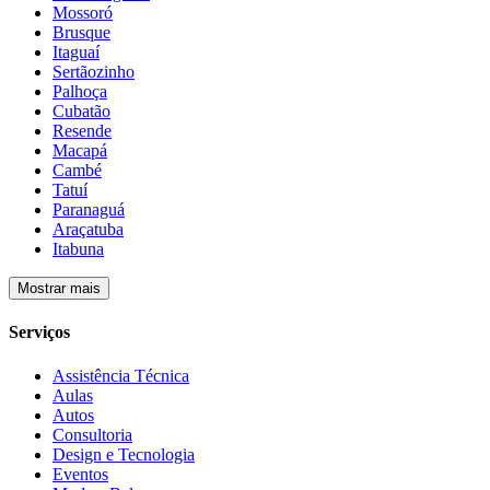
Mossoró
Brusque
Itaguaí
Sertãozinho
Palhoça
Cubatão
Resende
Macapá
Cambé
Tatuí
Paranaguá
Araçatuba
Itabuna
Mostrar mais
Serviços
Assistência Técnica
Aulas
Autos
Consultoria
Design e Tecnologia
Eventos