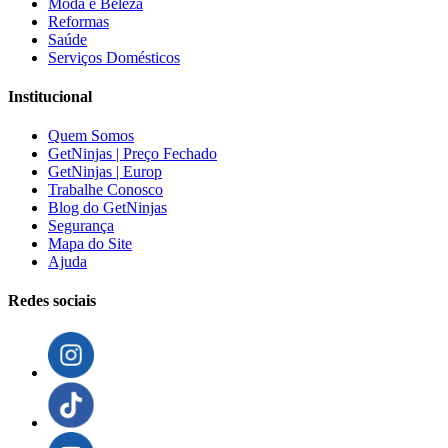
Moda e Beleza
Reformas
Saúde
Serviços Domésticos
Institucional
Quem Somos
GetNinjas | Preço Fechado
GetNinjas | Europ
Trabalhe Conosco
Blog do GetNinjas
Segurança
Mapa do Site
Ajuda
Redes sociais