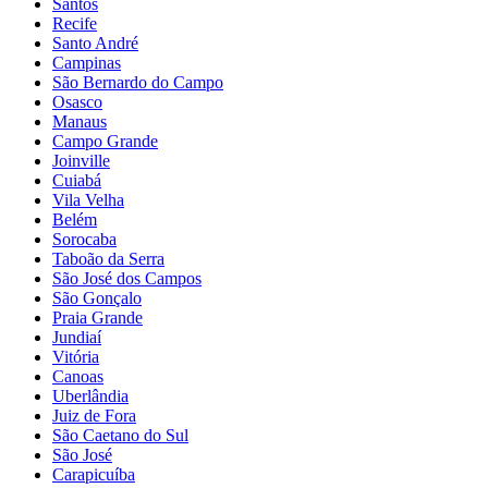
Santos
Recife
Santo André
Campinas
São Bernardo do Campo
Osasco
Manaus
Campo Grande
Joinville
Cuiabá
Vila Velha
Belém
Sorocaba
Taboão da Serra
São José dos Campos
São Gonçalo
Praia Grande
Jundiaí
Vitória
Canoas
Uberlândia
Juiz de Fora
São Caetano do Sul
São José
Carapicuíba