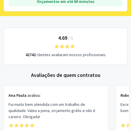
Orçamentos em até 60 minutos
4.69
/
5
42742
clientes avaliaram nossos profissionais
Avaliações de quem contratou
Ana Paula
avaliou:
Rober
Fui muito bem atendida com um trabalho de
Excel
qualidade. Valeu a pena, orçamento grátis e não é
bom p
careiro. Obrigada!