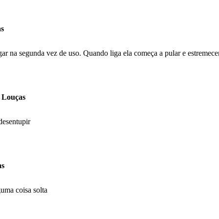
as
gar na segunda vez de uso. Quando liga ela começa a pular e estremecer
a Louças
desentupir
as
uma coisa solta