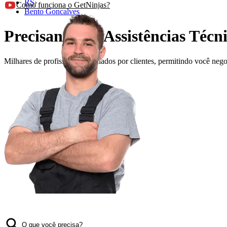
RS
›
Como funciona o GetNinjas?
Bento Goncalves
Precisando de Assistências Téc
Milhares de profissionais avaliados por clientes, permitindo você ne