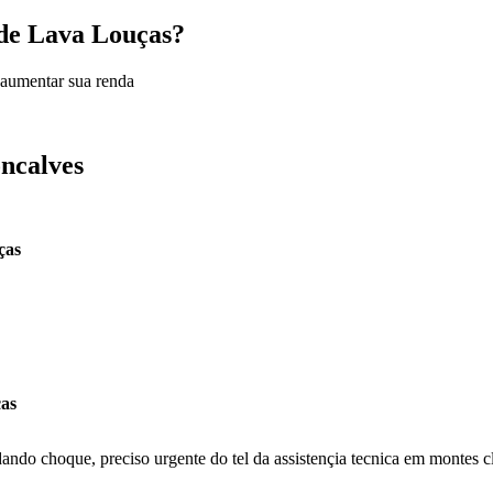
a de Lava Louças?
 aumentar sua renda
oncalves
ças
ças
ando choque, preciso urgente do tel da assistençia tecnica em montes c