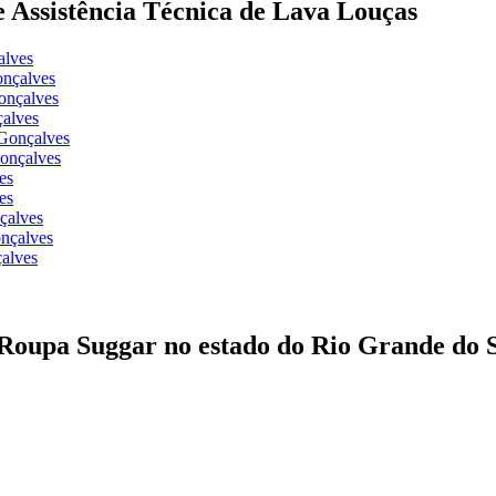
de Assistência Técnica de Lava Louças
alves
onçalves
onçalves
çalves
 Gonçalves
Gonçalves
es
es
çalves
nçalves
alves
 Roupa Suggar no estado do Rio Grande do 