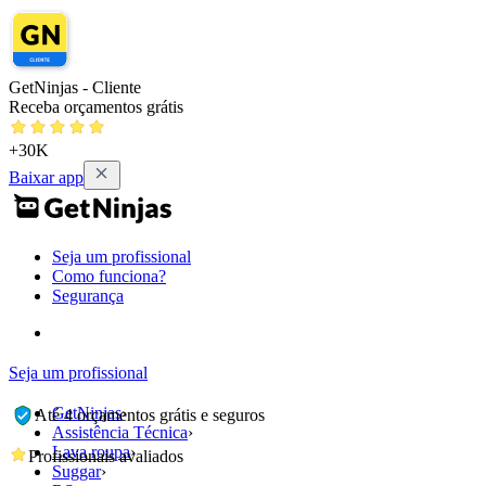
GetNinjas - Cliente
Receba orçamentos grátis
+30K
Baixar app
Seja um profissional
Como funciona?
Segurança
Seja um profissional
GetNinjas
›
Até 4 orçamentos grátis e seguros
Assistência Técnica
›
Lava roupa
›
Profissionais avaliados
Suggar
›