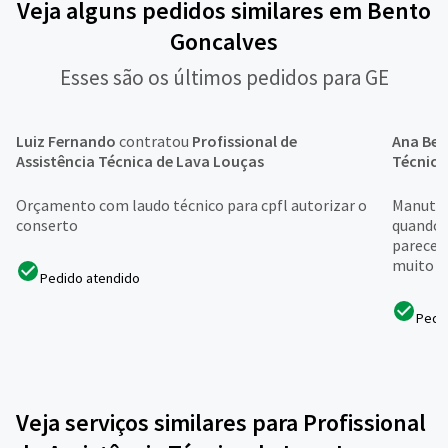
Veja alguns pedidos similares em Bento
Goncalves
Esses são os últimos pedidos para GE
Luiz Fernando
contratou
Profissional de
Ana Bea
Assistência Técnica de Lava Louças
Técnica
Orçamento com laudo técnico para cpfl autorizar o
Manuten
conserto
quando 
parecen
muito n
Pedido atendido
Pedi
Veja serviços similares para Profissional