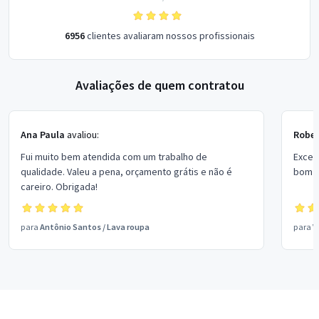
6956
clientes avaliaram nossos profissionais
Avaliações de quem contratou
Ana Paula
avaliou:
Rober
Fui muito bem atendida com um trabalho de
Excel
qualidade. Valeu a pena, orçamento grátis e não é
bom p
careiro. Obrigada!
para
Antônio Santos
/
Lava roupa
para
V