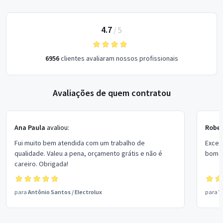
4.7
/
5
6956
clientes avaliaram nossos profissionais
Avaliações de quem contratou
Ana Paula
avaliou:
Rober
Fui muito bem atendida com um trabalho de
Excel
qualidade. Valeu a pena, orçamento grátis e não é
bom p
careiro. Obrigada!
para
Antônio Santos
/
Electrolux
para
V