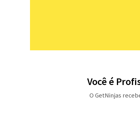
Você é Profi
O GetNinjas receb