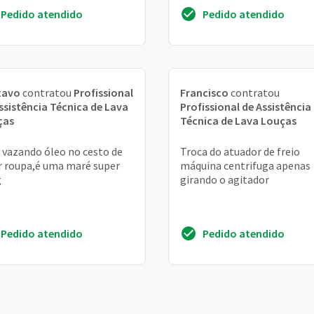
 o enxágue e centrifuga
Pedido atendido
Pedido atendido
al só não lava
tavo
contratou
Profissional
Francisco
contratou
ssistência Técnica de Lava
Profissional de Assistência
ças
Técnica de Lava Louças
 vazando óleo no cesto de
Troca do atuador de freio
r roupa,é uma maré super
máquina centrifuga apenas
g
girando o agitador
Pedido atendido
Pedido atendido