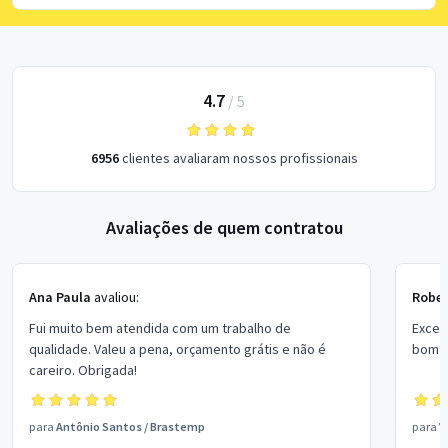
4.7
/
5
6956
clientes avaliaram nossos profissionais
Avaliações de quem contratou
Ana Paula
avaliou:
Rober
Fui muito bem atendida com um trabalho de
Excel
qualidade. Valeu a pena, orçamento grátis e não é
bom p
careiro. Obrigada!
para
Antônio Santos
/
Brastemp
para
V