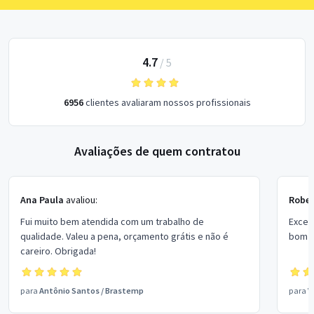
4.7
/
5
6956
clientes avaliaram nossos profissionais
Avaliações de quem contratou
Ana Paula
avaliou:
Rober
Fui muito bem atendida com um trabalho de
Excel
qualidade. Valeu a pena, orçamento grátis e não é
bom p
careiro. Obrigada!
para
Antônio Santos
/
Brastemp
para
V