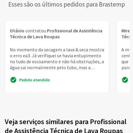
Esses são os últimos pedidos para Brastemp
Otávio
contratou
Profissional de Assistência
Mirel
Técnica de Lava Roupas
Técni
No momento da secagem a lava & seca mostra
A maq
o erro ea3. Já verifiquei se havia entupimento
centr
no tudo de escoamento e não há obstruções, a
que t
água sai normalmente pelo tubo, mas a
pared
bomba não mand...
água 
Pedido atendido
Veja serviços similares para Profissional
de Assistência Técnica de Lava Roupas