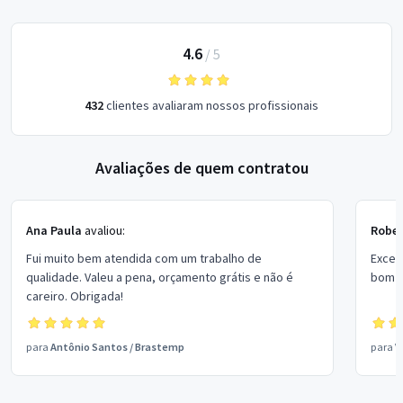
4.6
/
5
432
clientes avaliaram nossos profissionais
Avaliações de quem contratou
Ana Paula
avaliou:
Rober
Fui muito bem atendida com um trabalho de
Excel
qualidade. Valeu a pena, orçamento grátis e não é
bom p
careiro. Obrigada!
para
Antônio Santos
/
Brastemp
para
V