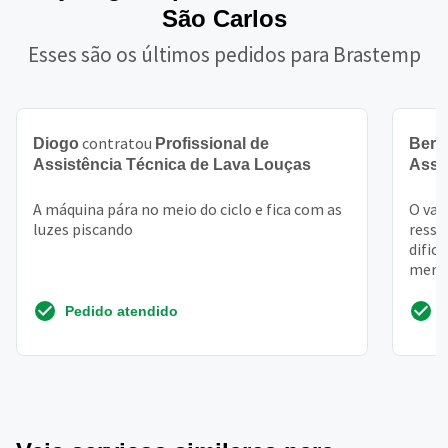
São Carlos
Esses são os últimos pedidos para Brastemp
contratou
Diogo
Profissional de
Bern
Assistência Técnica de Lava Louças
Assi
A máquina pára no meio do ciclo e fica com as
O vaz
luzes piscando
resse
dific
merca
Pedido atendido