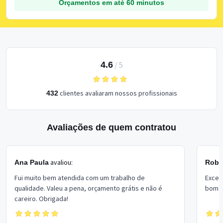
Orçamentos em até 60 minutos
4.6
/
5
clientes avaliaram nossos profissionais
432
Avaliações de quem contratou
avaliou:
Ana Paula
Rober
Fui muito bem atendida com um trabalho de
Excel
qualidade. Valeu a pena, orçamento grátis e não é
bom p
careiro. Obrigada!