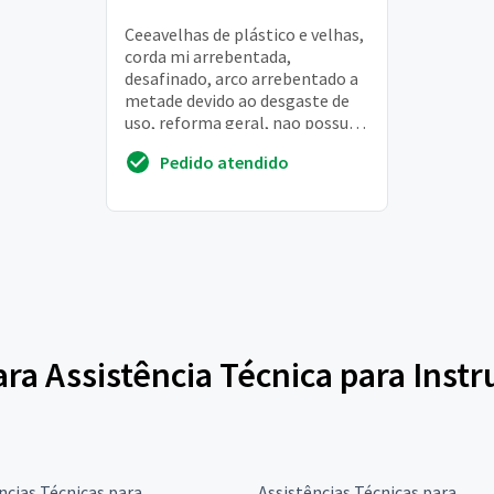
Ceeavelhas de plástico e velhas,
corda mi arrebentada,
desafinado, arco arrebentado a
metade devido ao desgaste de
uso, reforma geral, nao possuo
muito dinheiro, mas tenho
Pedido atendido
muita estima pe...
para Assistência Técnica para Ins
ncias Técnicas para
Assistências Técnicas para