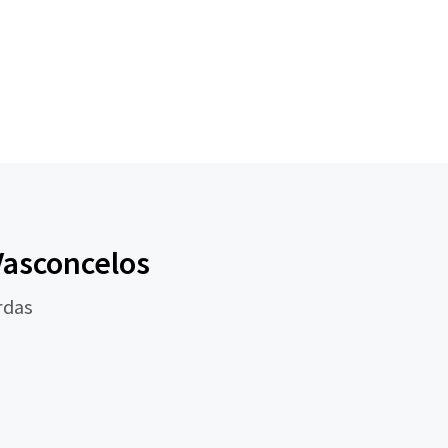
Vasconcelos
rdas