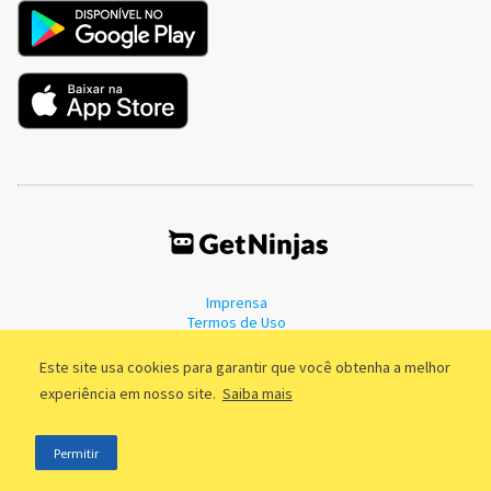
Imprensa
Termos de Uso
Política de Privacidade
Este site usa cookies para garantir que você obtenha a melhor
experiência em nosso site.
Saiba mais
©2011 - 2026, GetNinjas LTDA. CNPJ 55.744.877/0001-89 - Rua Dr.
Permitir
Fernandes Coelho, 85 - 3º andar - São Paulo/SP - Brasil