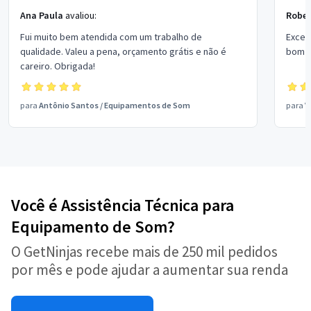
Ana Paula
avaliou:
Rober
Fui muito bem atendida com um trabalho de
Excel
qualidade. Valeu a pena, orçamento grátis e não é
bom p
careiro. Obrigada!
para
Antônio Santos
/
Equipamentos de Som
para
V
Você é Assistência Técnica para
Equipamento de Som?
O GetNinjas recebe mais de 250 mil pedidos
por mês e pode ajudar a aumentar sua renda