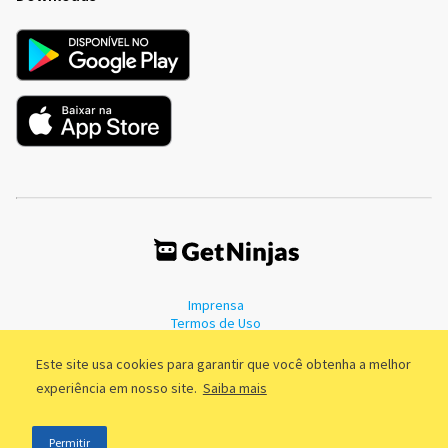
Imprensa
Termos de Uso
Política de Privacidade
Este site usa cookies para garantir que você obtenha a melhor
experiência em nosso site.
Saiba mais
©2011 - 2026, GetNinjas LTDA. CNPJ 55.744.877/0001-89 - Rua Dr.
Permitir
Fernandes Coelho, 85 - 3º andar - São Paulo/SP - Brasil