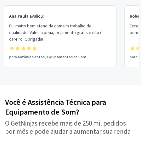
Ana Paula
avaliou:
Rober
Fui muito bem atendida com um trabalho de
Excel
qualidade. Valeu a pena, orçamento grátis e não é
bom p
careiro. Obrigada!
para
Antônio Santos
/
Equipamentos de Som
para
V
Você é Assistência Técnica para
Equipamento de Som?
O GetNinjas recebe mais de 250 mil pedidos
por mês e pode ajudar a aumentar sua renda