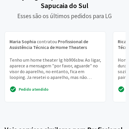
Sapucaia do Sul
Esses são os últimos pedidos para LG
Maria Sophia
contratou
Profissional de
Rica
Assistência Técnica de Home Theaters
Técn
Tenho um home theater lg hb906sbw. Ao ligar,
Home 
aparece a mensagem "por favor, aguarde" no
duran
visor do aparelho, no entanto, fica em
sozin
looping. Ja resetei o aparelho, mas não
paine
adiantou. Isso ocorr...
nenhu
Pedido atendido