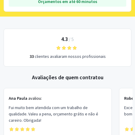
Orçamentos em até 60 minutos
4.3
/
5
33
clientes avaliaram nossos profissionais
Avaliações de quem contratou
Ana Paula
avaliou:
Rober
Fui muito bem atendida com um trabalho de
Excel
qualidade. Valeu a pena, orçamento grátis e não é
bom p
careiro. Obrigada!