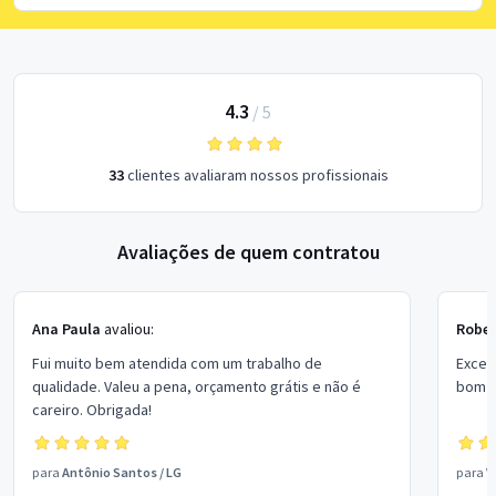
4.3
/
5
33
clientes avaliaram nossos profissionais
Avaliações de quem contratou
Ana Paula
avaliou:
Rober
Fui muito bem atendida com um trabalho de
Excel
qualidade. Valeu a pena, orçamento grátis e não é
bom p
careiro. Obrigada!
para
Antônio Santos
/
LG
para
V