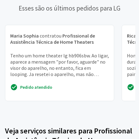
Esses são os últimos pedidos para LG
Maria Sophia
contratou
Profissional de
Rica
Assistência Técnica de Home Theaters
Técn
Tenho um home theater lg hb906sbw. Ao ligar,
Home 
aparece a mensagem "por favor, aguarde" no
duran
visor do aparelho, no entanto, fica em
sozin
looping. Ja resetei o aparelho, mas não
paine
adiantou. Isso ocorr...
nenhu
Pedido atendido
Veja serviços similares para Profissional