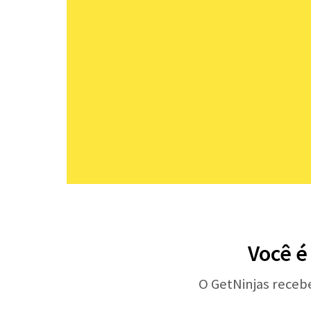
Você é
O GetNinjas receb