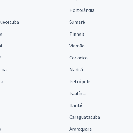
Hortolândia
quecetuba
Sumaré
na
Pinhais
í
Viamão
é
Cariacica
ana
Maricá
ta
Petrópolis
Paulínia
Ibirité
Caraguatatuba
s
Araraquara