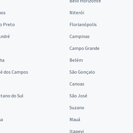
a
Belo Horizonte
hos
Niterói
o Preto
Florianópolis
André
Campinas
s
Campo Grande
lha
Belém
sé dos Campos
São Gonçalo
Canoas
tano do Sul
São José
á
Suzano
na
Mauá
Itapevi