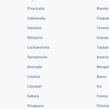
Piracicaba
Maceió
Indaiatuba
Itaqua
Valinhos
Teresi
Nilópolis
Gravata
Cachoeirinha
Taubat
Parnamirim
Americ
Alvorada
Mesqui
Limeira
Bauru
Cascavel
Itu
Sabará
Franca
Piraquara
Pelota