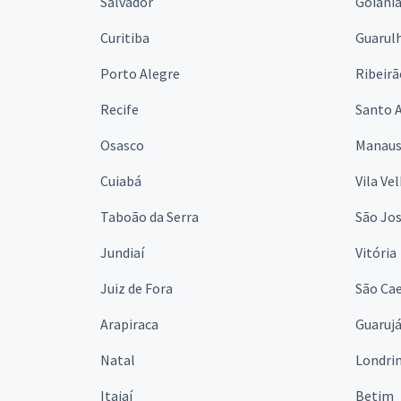
Salvador
Goiâni
Curitiba
Guarul
Porto Alegre
Ribeirã
Recife
Santo 
Osasco
Manau
Cuiabá
Vila Ve
Taboão da Serra
São Jo
Jundiaí
Vitória
Juiz de Fora
São Cae
Arapiraca
Guaruj
Natal
Londri
Itajaí
Betim