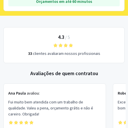
Orçamentos em até 60 minutos
4.3
/
5
33
clientes avaliaram nossos profissionais
Avaliações de quem contratou
Ana Paula
avaliou:
Rober
Fui muito bem atendida com um trabalho de
Excel
qualidade. Valeu a pena, orçamento grátis e não é
bom p
careiro. Obrigada!