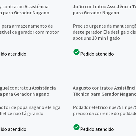
y
contratou
Assistência
João
contratou
Assistência T
a para Gerador Nagano
para Gerador Nagano
 para armazenamento de
Preciso urgente da manutenç
tivel de gerador com motor
deste gerador. Ele desliga o di
apos uns 10 min ligado
ido atendido
Pedido atendido
iguel
contratou
Assistência
Augusto
contratou
Assistênci
a para Gerador Nagano
Técnica para Gerador Nagan
otor de popa nagano ele liga
Podador eletrico npe751 npe7
hélice não tá girando
preciso da corrente do poddad
ido atendido
Pedido atendido