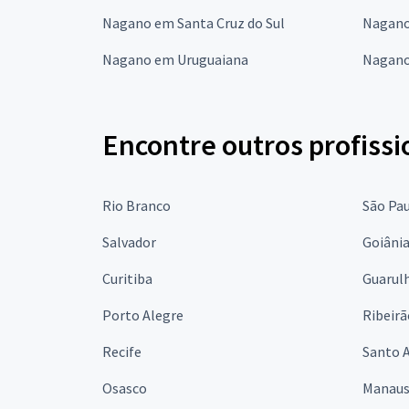
Nagano em Santa Cruz do Sul
Nagano
Nagano em Uruguaiana
Nagano
Encontre outros profissi
Rio Branco
São Pa
Salvador
Goiâni
Curitiba
Guarul
Porto Alegre
Ribeirã
Recife
Santo 
Osasco
Manau