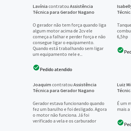
Lavínia
contratou
Assistência
Isabell
Técnica para Gerador Nagano
Técnic
O gerador não tem força quando liga
Tanque
algum motor acima de 2cv ele
combus
começa a falhar e perder força e não
6,5hp
consegue ligar o equipamento.
Quando está trabalhando sem ligar
Ped
um equipamento nele e...
Pedido atendido
Joaquim
contratou
Assistência
Luiz M
Técnica para Gerador Nagano
Técnic
Gerador estava funcionando quando
É um m
fez um barulho e foi desligado. Agora
mais a 
o motor não funciona. Já foi
verificado a vela e os carburador
Ped