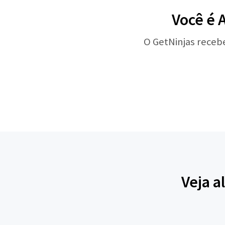
Você é 
O GetNinjas receb
Veja a