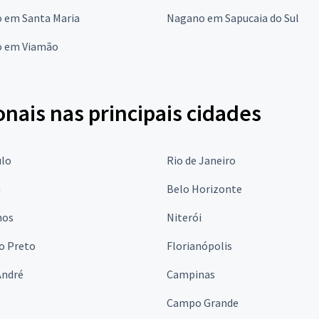
 em Santa Maria
Nagano em Sapucaia do Sul
 em Viamão
onais nas principais cidades
ulo
Rio de Janeiro
a
Belo Horizonte
hos
Niterói
o Preto
Florianópolis
André
Campinas
s
Campo Grande