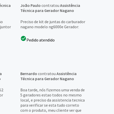
écnica
João Paulo
contratou
Assistência
Técnica para Gerador Nagano
ão
Preciso de kit de juntas do carburador
sjuntor
nagano modelo ng6000e Gerador:
Pedido atendido
a
Bernardo
contratou
Assistência
o
Técnica para Gerador Nagano
52
Boa tarde, nós fizemos uma venda de
or
5 geradores estao todos no mesmo
local, e preciso da assistencia tecnica
para verificar se esta tudo correto
com o produto, meu cliente ver que