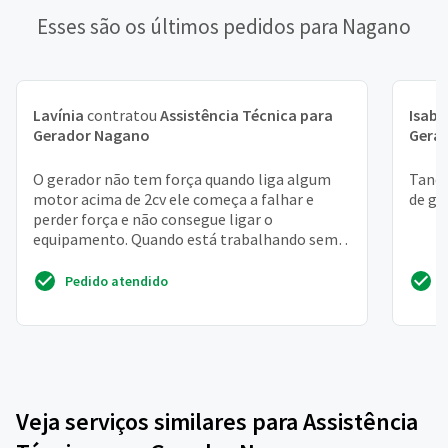
Esses são os últimos pedidos para Nagano
Lavínia
contratou
Assistência Técnica para
Isabe
Gerador Nagano
Gera
O gerador não tem força quando liga algum
Tanq
motor acima de 2cv ele começa a falhar e
de ge
perder força e não consegue ligar o
equipamento. Quando está trabalhando sem
ligar um equipamento nele e...
Pedido atendido
Veja serviços similares para Assistência