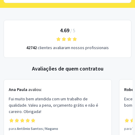
4.69
/
5
42742
clientes avaliaram nossos profissionais
Avaliações de quem contratou
Ana Paula
avaliou:
Rober
Fui muito bem atendida com um trabalho de
Excel
qualidade. Valeu a pena, orçamento grátis e não é
bom p
careiro. Obrigada!
para
Antônio Santos
/
Nagano
para
V