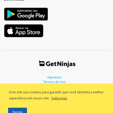
Imprensa
Termos de Uso
Política de Privacidade
Este site usa cookies para garantir que você obtenha a melhor
experiência em nosso site.
Saiba mais
©2011 - 2026, GetNinjas LTDA. CNPJ 55.744.877/0001-89 - Rua Dr.
Permitir
Fernandes Coelho, 85 - 3º andar - São Paulo/SP - Brasil