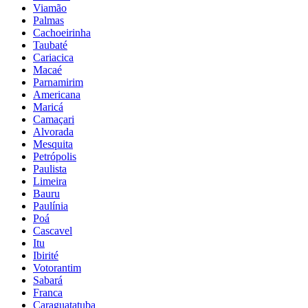
Viamão
Palmas
Cachoeirinha
Taubaté
Cariacica
Macaé
Parnamirim
Americana
Maricá
Camaçari
Alvorada
Mesquita
Petrópolis
Paulista
Limeira
Bauru
Paulínia
Poá
Cascavel
Itu
Ibirité
Votorantim
Sabará
Franca
Caraguatatuba