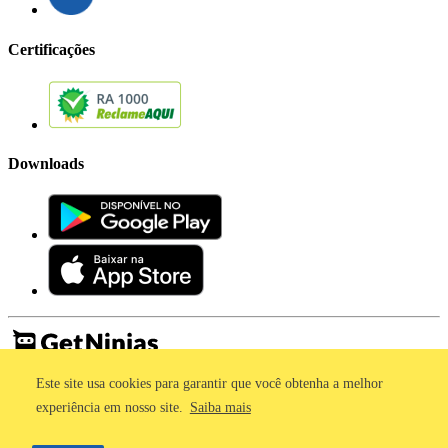
Certificações
Downloads
Este site usa cookies para garantir que você obtenha a melhor
Imprensa
Termos de Uso
experiência em nosso site.
Saiba mais
Política de Privacidade