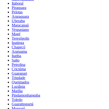
Itaboraí
Piraquara
Pelotas
Araraquara
Uberaba
Maracanaú
Vespasiano
Magé
Teresópolis
Ipatinga
Chapecó
Araruama
Itatiba
Salto
Petrolina
Criciúma
Guarapari
Trindade
Queimados
Luziânia
Marília
Pindamonhangaba
Toledo
Guaratinguetá
Mossoró