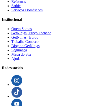
Reformas
Saúde
Serviços Domésticos
Institucional
Quem Somos
GetNinjas | Preço Fechado
GetNinjas | Europ
Trabalhe Conosco
Blog do GetNinjas
Segurança
Mapa do Site
Ajuda
Redes sociais