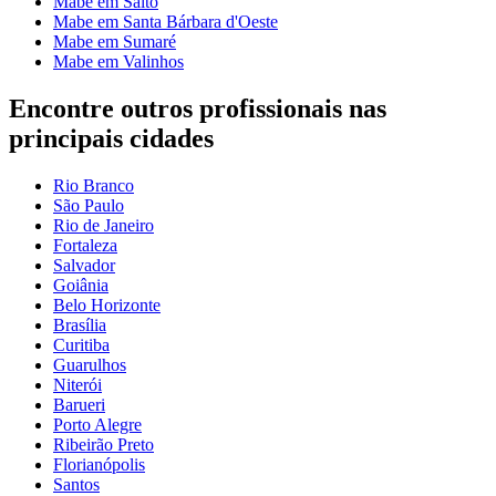
Mabe em Salto
Mabe em Santa Bárbara d'Oeste
Mabe em Sumaré
Mabe em Valinhos
Encontre outros profissionais nas
principais cidades
Rio Branco
São Paulo
Rio de Janeiro
Fortaleza
Salvador
Goiânia
Belo Horizonte
Brasília
Curitiba
Guarulhos
Niterói
Barueri
Porto Alegre
Ribeirão Preto
Florianópolis
Santos