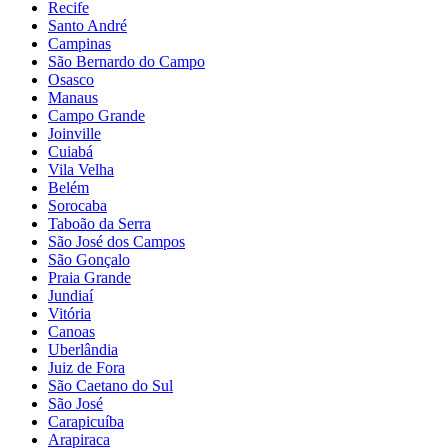
Recife
Santo André
Campinas
São Bernardo do Campo
Osasco
Manaus
Campo Grande
Joinville
Cuiabá
Vila Velha
Belém
Sorocaba
Taboão da Serra
São José dos Campos
São Gonçalo
Praia Grande
Jundiaí
Vitória
Canoas
Uberlândia
Juiz de Fora
São Caetano do Sul
São José
Carapicuíba
Arapiraca