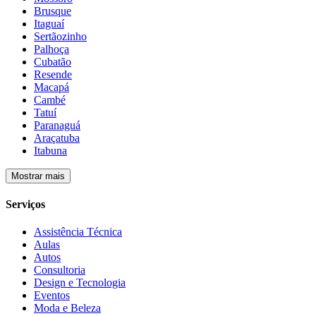
Brusque
Itaguaí
Sertãozinho
Palhoça
Cubatão
Resende
Macapá
Cambé
Tatuí
Paranaguá
Araçatuba
Itabuna
Mostrar mais
Serviços
Assistência Técnica
Aulas
Autos
Consultoria
Design e Tecnologia
Eventos
Moda e Beleza