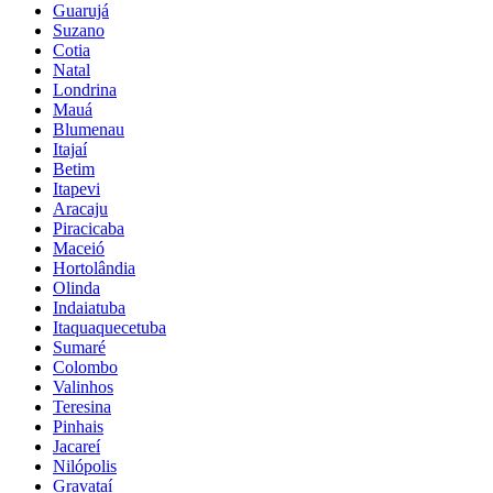
Guarujá
Suzano
Cotia
Natal
Londrina
Mauá
Blumenau
Itajaí
Betim
Itapevi
Aracaju
Piracicaba
Maceió
Hortolândia
Olinda
Indaiatuba
Itaquaquecetuba
Sumaré
Colombo
Valinhos
Teresina
Pinhais
Jacareí
Nilópolis
Gravataí