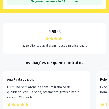
Orçamentos em até 60 minutos
4.56
/
5
8169
clientes avaliaram nossos profissionais
Avaliações de quem contratou
Ana Paula
avaliou:
Rober
Fui muito bem atendida com um trabalho de
Excel
qualidade. Valeu a pena, orçamento grátis e não é
bom p
careiro. Obrigada!