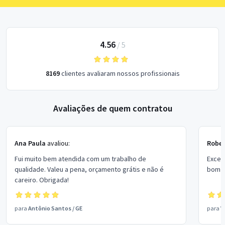
4.56
/
5
8169
clientes avaliaram nossos profissionais
Avaliações de quem contratou
Ana Paula
avaliou:
Rober
Fui muito bem atendida com um trabalho de
Excel
qualidade. Valeu a pena, orçamento grátis e não é
bom p
careiro. Obrigada!
para
Antônio Santos
/
GE
para
V