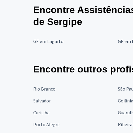
Encontre Assistência
de Sergipe
GE em Lagarto
GE em 
Encontre outros profi
Rio Branco
São Pa
Salvador
Goiâni
Curitiba
Guarul
Porto Alegre
Ribeirã