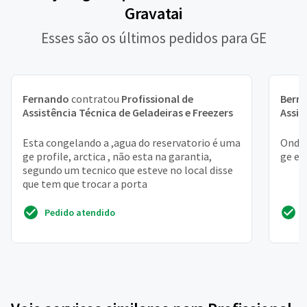
Gravatai
Esses são os últimos pedidos para GE
Fernando
contratou
Profissional de
Bern
Assistência Técnica de Geladeiras e Freezers
Assis
Esta congelando a ,agua do reservatorio é uma
Onde 
ge profile, arctica , não esta na garantia,
ge em
segundo um tecnico que esteve no local disse
que tem que trocar a porta
Pedido atendido