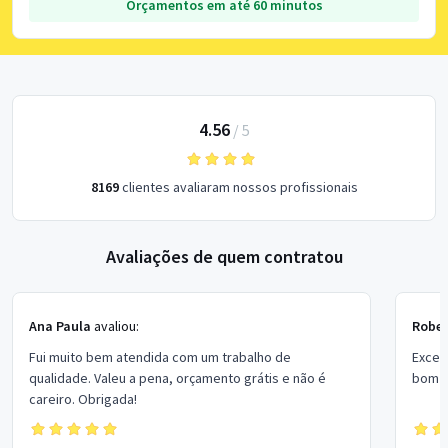
Orçamentos em até 60 minutos
4.56
/
5
8169
clientes avaliaram nossos profissionais
Avaliações de quem contratou
Ana Paula
avaliou:
Rober
Fui muito bem atendida com um trabalho de
Excel
qualidade. Valeu a pena, orçamento grátis e não é
bom p
careiro. Obrigada!