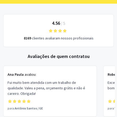
4.56
/
5
8169
clientes avaliaram nossos profissionais
Avaliações de quem contratou
Ana Paula
avaliou:
Rober
Fui muito bem atendida com um trabalho de
Excel
qualidade. Valeu a pena, orçamento grátis e não é
bom p
careiro. Obrigada!
para
Antônio Santos
/
GE
para
V