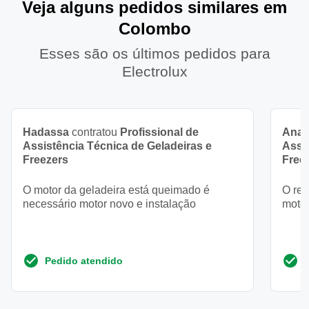
Veja alguns pedidos similares em
Colombo
Esses são os últimos pedidos para
Electrolux
Hadassa
contratou
Profissional de
Ana 
Assistência Técnica de Geladeiras e
Assi
Freezers
Free
O motor da geladeira está queimado é
O res
necessário motor novo e instalação
motor
Pedido atendido