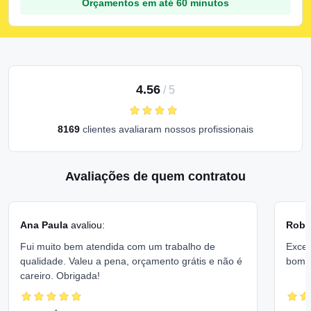
Orçamentos em até 60 minutos
4.56
/
5
8169
clientes avaliaram nossos profissionais
Avaliações de quem contratou
Ana Paula
avaliou:
Rober
Fui muito bem atendida com um trabalho de
Excel
qualidade. Valeu a pena, orçamento grátis e não é
bom 
careiro. Obrigada!