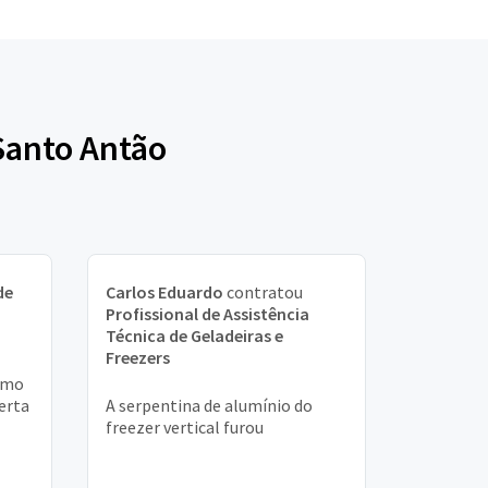
 Santo Antão
de
Carlos Eduardo
contratou
Profissional de Assistência
Técnica de Geladeiras e
Freezers
como
erta
A serpentina de alumínio do
freezer vertical furou