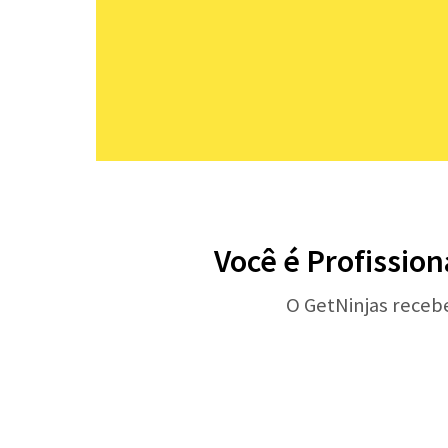
Você é Profission
O GetNinjas receb