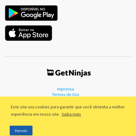
Imprensa
Termos de Uso
Política de Privacidade
Este site usa cookies para garantir que você obtenha a melhor
experiência em nosso site.
Saiba mais
©2011 - 2026, GetNinjas LTDA. CNPJ 55.744.877/0001-89 - Rua Dr.
Permitir
Fernandes Coelho, 85 - 3º andar - São Paulo/SP - Brasil