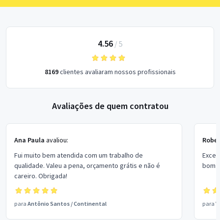
4.56
/
5
8169
clientes avaliaram nossos profissionais
Avaliações de quem contratou
Ana Paula
avaliou:
Rober
Fui muito bem atendida com um trabalho de
Excel
qualidade. Valeu a pena, orçamento grátis e não é
bom p
careiro. Obrigada!
para
Antônio Santos
/
Continental
para
V