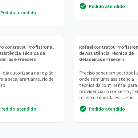
Pedido atendido
Pedido atendido
ro
contratou
Profissional
Rafael
contratou
Profissio
ssistência Técnica de
de Assistência Técnica de
deiras e Freezers
Geladeiras e Freezers
loja autorizada na regiâo
Preciso saber em petrópolis
raia seca, araruama, rio de
onde tem uma assistencia
iro
técnica da continental para
providenciar o conserto , t
receio de que ela estrague
funcionado só o congelador
Pedido atendido
Pedido atendido