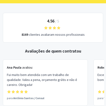
4.56
/
5
8169
clientes avaliaram nossos profissionais
Avaliações de quem contratou
Ana Paula
avaliou:
Rober
Fui muito bem atendida com um trabalho de
Excel
qualidade. Valeu a pena, orçamento grátis e não é
bom p
careiro. Obrigada!
para
Antônio Santos
/
Consul
para
V