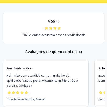
4.56
/
5
8169
clientes avaliaram nossos profissionais
Avaliações de quem contratou
Ana Paula
avaliou:
Rober
Fui muito bem atendida com um trabalho de
Excel
qualidade. Valeu a pena, orçamento grátis e não é
bom p
careiro. Obrigada!
para
Antônio Santos
/
Consul
para
V