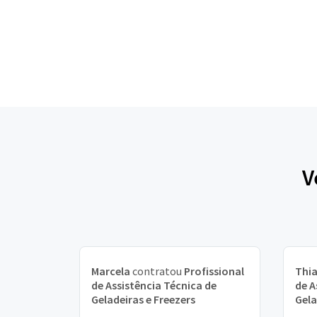
V
Marcela
contratou
Profissional
Thi
de Assistência Técnica de
de A
Geladeiras e Freezers
Gela