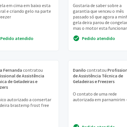
ela em cima em baixo esta
Gostaria de saber sobre a
ral e criando gelo na parte
garantia que venceu o mês
reezer
passado só que agora a min
gela deira parou de congela
mas o motor esta funciona
Ela só tem 1 ano de uso o qu
Pedido atendido
Pedido atendido
faço
ia Fernanda
contratou
Danilo
contratou
Profissio
issional de Assistência
de Assistência Técnica de
ica de Geladeiras e
Geladeiras e Freezers
zers
O contato de uma rede
ico autorizado a consertar
autorizada em parnamirim 
deira brastemp frost free
Pedido atendido