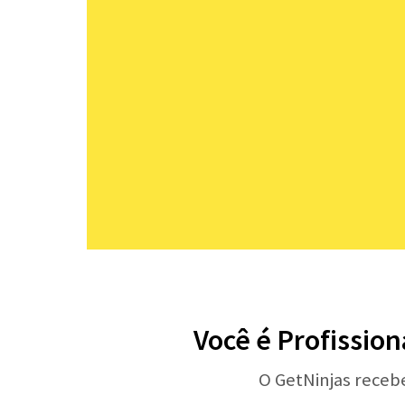
Você é Profission
O GetNinjas receb