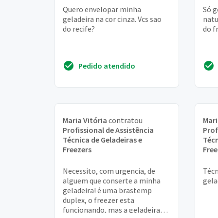
Quero envelopar minha
Só g
geladeira na cor cinza. Vcs sao
natu
do recife?
do f
Pedido atendido
Maria Vitória
contratou
Mar
Profissional de Assistência
Prof
Técnica de Geladeiras e
Técn
Freezers
Free
Necessito, com urgencia, de
Técn
alguem que conserte a minha
gela
geladeira! é uma brastemp
duplex, o freezer esta
funcionando, mas a geladeira