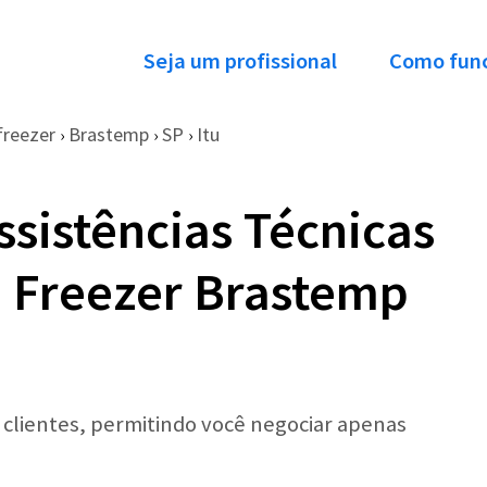
Seja um profissional
Como fun
freezer
Brastemp
SP
Itu
›
›
›
ssistências Técnicas
e Freezer Brastemp
r clientes, permitindo você negociar apenas