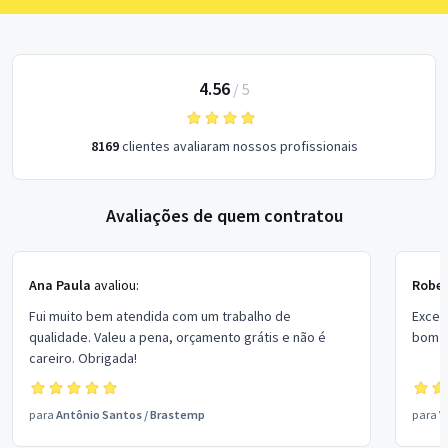
4.56
/
5
8169
clientes avaliaram nossos profissionais
Avaliações de quem contratou
Ana Paula
avaliou:
Rober
Fui muito bem atendida com um trabalho de
Excel
qualidade. Valeu a pena, orçamento grátis e não é
bom p
careiro. Obrigada!
para
Antônio Santos
/
Brastemp
para
V