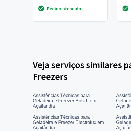
não, a barra com os leds fica
Pedido atendido
piscando intensamente e...
Veja serviços similares p
Freezers
Assistências Técnicas para
Assist
Geladeira e Freezer Bosch em
Gelade
Açailândia
Açailâ
Assistências Técnicas para
Assist
Geladeira e Freezer Electrolux em
Gelade
Açailândia
Açailâ