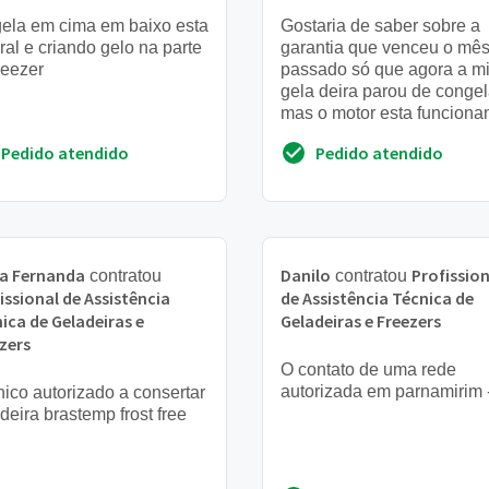
ela em cima em baixo esta
Gostaria de saber sobre a
ral e criando gelo na parte
garantia que venceu o mê
reezer
passado só que agora a m
gela deira parou de congel
mas o motor esta funciona
Ela só tem 1 ano de uso o
Pedido atendido
Pedido atendido
eu faço
ia Fernanda
Danilo
Profission
contratou
contratou
issional de Assistência
de Assistência Técnica de
ica de Geladeiras e
Geladeiras e Freezers
zers
O contato de uma rede
autorizada em parnamirim
ico autorizado a consertar
deira brastemp frost free