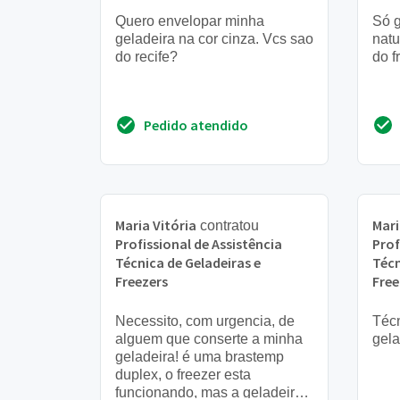
Quero envelopar minha
Só g
geladeira na cor cinza. Vcs sao
natu
do recife?
do f
Pedido atendido
Maria Vitória
Mar
contratou
Profissional de Assistência
Prof
Técnica de Geladeiras e
Técn
Freezers
Free
Necessito, com urgencia, de
Técn
alguem que conserte a minha
gela
geladeira! é uma brastemp
duplex, o freezer esta
funcionando, mas a geladeira