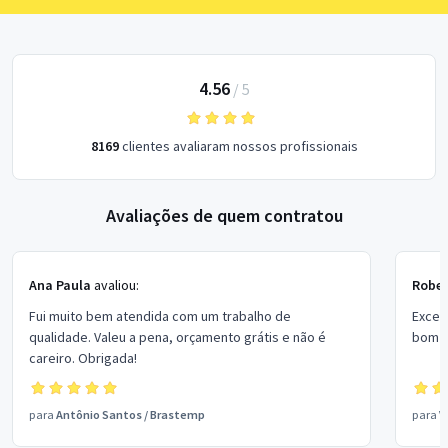
4.56
/
5
8169
clientes avaliaram nossos profissionais
Avaliações de quem contratou
Ana Paula
avaliou:
Rober
Fui muito bem atendida com um trabalho de
Excel
qualidade. Valeu a pena, orçamento grátis e não é
bom p
careiro. Obrigada!
para
Antônio Santos
/
Brastemp
para
V