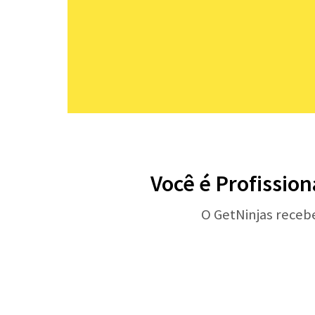
Você é Profission
O GetNinjas receb