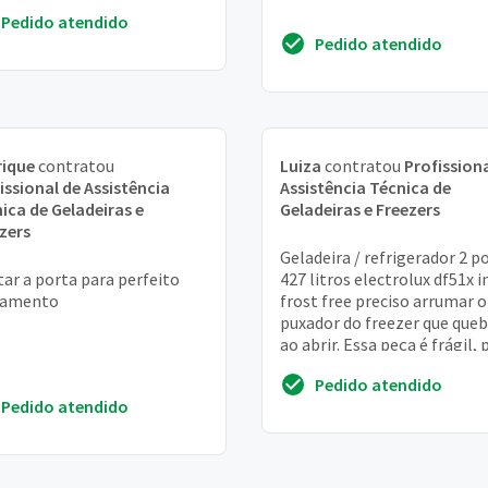
Pedido atendido
Pedido atendido
rique
contratou
Luiza
contratou
Profissiona
issional de Assistência
Assistência Técnica de
ica de Geladeiras e
Geladeiras e Freezers
zers
Geladeira / refrigerador 2 p
tar a porta para perfeito
427 litros electrolux df51x i
hamento
frost free preciso arrumar o
puxador do freezer que que
ao abrir. Essa peça é frágil, 
a pressão do refrigerador...
Pedido atendido
Pedido atendido