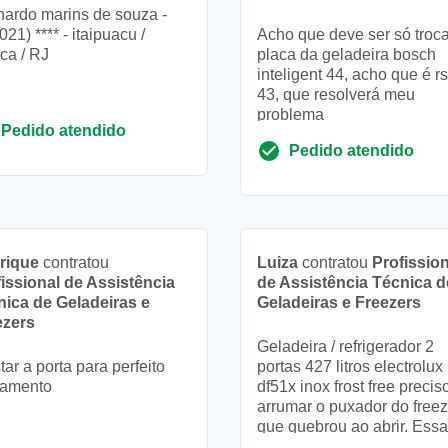
ardo marins de souza -
(021) **** - itaipuacu /
Acho que deve ser só troca
ca / RJ
placa da geladeira bosch
inteligent 44, acho que é r
43, que resolverá meu
problema
Pedido atendido
Pedido atendido
rique
contratou
Luiza
contratou
Profission
issional de Assistência
de Assistência Técnica d
nica de Geladeiras e
Geladeiras e Freezers
ezers
Geladeira / refrigerador 2
tar a porta para perfeito
portas 427 litros electrolux
hamento
df51x inox frost free precis
arrumar o puxador do freez
que quebrou ao abrir. Essa
peça é frágil, pois a press