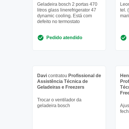
Geladeira bosch 2 portas 470
Leon
litros glass linerefrigerator 47
tel. 
dynamic cooling. Está com
mari
defeito no termostato
Pedido atendido
Davi
contratou
Profissional de
Hen
Assistência Técnica de
Prof
Geladeiras e Freezers
Téc
Fre
Trocar o ventilador da
geladeira bosch
Ajus
fec