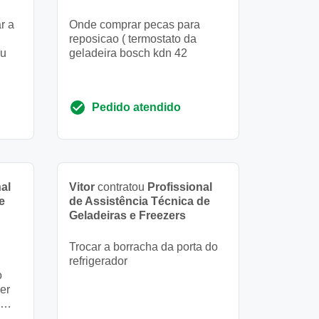
r a
Onde comprar pecas para
reposicao ( termostato da
su
geladeira bosch kdn 42
Pedido atendido
al
Vitor
contratou
Profissional
e
de Assistência Técnica de
Geladeiras e Freezers
Trocar a borracha da porta do
refrigerador
o
er
ão do